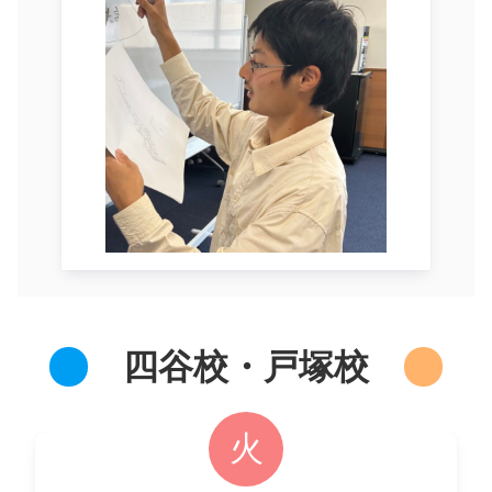
四谷校・戸塚校
火