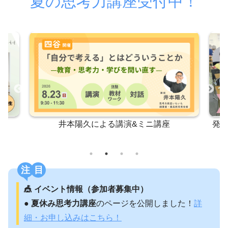
夏の思考力講座受付中！
発達サポーター育星講座 基礎a いもいもプラ
ス
注目
🎪 イベント情報（参加者募集中）
●
夏休み思考力講座
のページを公開しました！
詳
細・お申し込みはこちら！