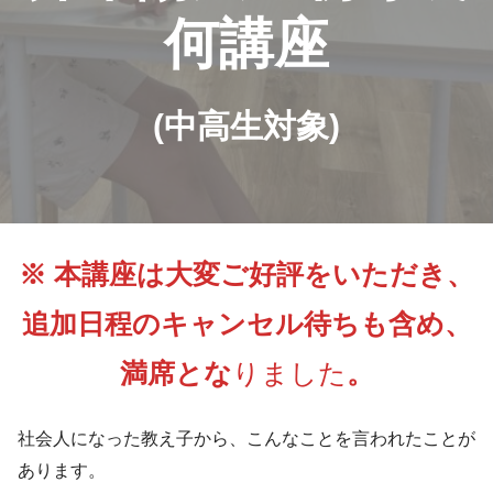
何講座
(中高生対象)
※ 本講座は大変ご好評をいただき、
追加日程のキャンセル待ちも含め、
満席とな
りました
。
社会人になった教え子から、こんなことを言われたことが
あります。